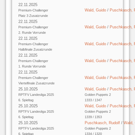
22.11.2025
Wald, Guido
/
Puschkasch, 
Premium-Challenger
Platz 3 Zusatzrunde
22.11.2025
Wald, Guido
/
Puschkasch, 
Premium-Challenger
2. Runde Vorrunde
22.11.2025
Wald, Guido
/
Puschkasch, 
Premium-Challenger
Halbfinale Zusatzrunde
22.11.2025
Wald, Guido
/
Puschkasch, 
Premium-Challenger
1. Runde Vorrunde
22.11.2025
Wald, Guido
/
Puschkasch, 
Premium-Challenger
Viertelfinale Zusatzrunde
25.10.2025
Wald, Guido
/
Puschkasch, 
RPTFV Landesliga 2025
Golden Puppets 2
6. Spieltag
1333 / 1347
25.10.2025
Wald, Guido
/
Puschkasch, 
RPTFV Landesliga 2025
Golden Puppets 2
6. Spieltag
1339 / 1353
25.10.2025
Puschkasch, Rudolf
/
Wald,
RPTFV Landesliga 2025
Golden Puppets 2
6. Spieltag
1334 / 1320