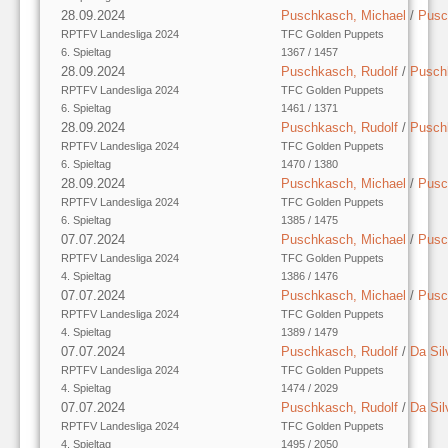
28.09.2024
Puschkasch, Michael
/
Pusc
RPTFV Landesliga 2024
TFC Golden Puppets
6. Spieltag
1367 / 1457
28.09.2024
Puschkasch, Rudolf
/
Pusch
RPTFV Landesliga 2024
TFC Golden Puppets
6. Spieltag
1461 / 1371
28.09.2024
Puschkasch, Rudolf
/
Pusch
RPTFV Landesliga 2024
TFC Golden Puppets
6. Spieltag
1470 / 1380
28.09.2024
Puschkasch, Michael
/
Pusc
RPTFV Landesliga 2024
TFC Golden Puppets
6. Spieltag
1385 / 1475
07.07.2024
Puschkasch, Michael
/
Pusc
RPTFV Landesliga 2024
TFC Golden Puppets
4. Spieltag
1386 / 1476
07.07.2024
Puschkasch, Michael
/
Pusc
RPTFV Landesliga 2024
TFC Golden Puppets
4. Spieltag
1389 / 1479
07.07.2024
Puschkasch, Rudolf
/
Da Sil
RPTFV Landesliga 2024
TFC Golden Puppets
4. Spieltag
1474 / 2029
07.07.2024
Puschkasch, Rudolf
/
Da Sil
RPTFV Landesliga 2024
TFC Golden Puppets
4. Spieltag
1495 / 2050