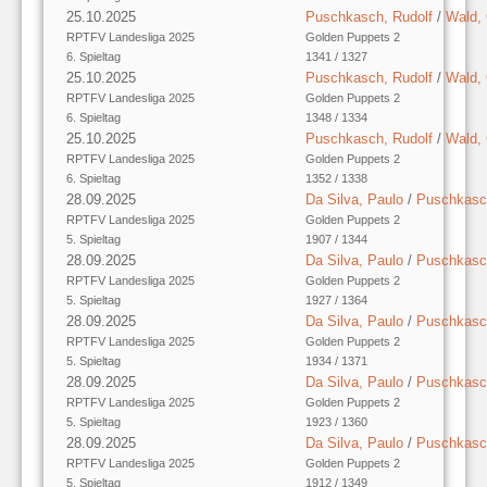
25.10.2025
Puschkasch, Rudolf
/
Wald,
RPTFV Landesliga 2025
Golden Puppets 2
6. Spieltag
1341 / 1327
25.10.2025
Puschkasch, Rudolf
/
Wald,
RPTFV Landesliga 2025
Golden Puppets 2
6. Spieltag
1348 / 1334
25.10.2025
Puschkasch, Rudolf
/
Wald,
RPTFV Landesliga 2025
Golden Puppets 2
6. Spieltag
1352 / 1338
28.09.2025
Da Silva, Paulo
/
Puschkasch
RPTFV Landesliga 2025
Golden Puppets 2
5. Spieltag
1907 / 1344
28.09.2025
Da Silva, Paulo
/
Puschkasch
RPTFV Landesliga 2025
Golden Puppets 2
5. Spieltag
1927 / 1364
28.09.2025
Da Silva, Paulo
/
Puschkasch
RPTFV Landesliga 2025
Golden Puppets 2
5. Spieltag
1934 / 1371
28.09.2025
Da Silva, Paulo
/
Puschkasch
RPTFV Landesliga 2025
Golden Puppets 2
5. Spieltag
1923 / 1360
28.09.2025
Da Silva, Paulo
/
Puschkasch
RPTFV Landesliga 2025
Golden Puppets 2
5. Spieltag
1912 / 1349