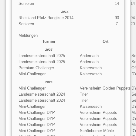
Senioren
14
14
2014
Rheinland-Pfalz-Rangliste 2014
93
94
Senioren
7
20
Meldungen
Turnier
Ort
2025
Landesmeisterschaft 2025
Andernach
Se
Landesmeisterschaft 2025
Andernach
Se
Premium-Challenger
Kaisersesch
Of
Mini-Challenger
Kaisersesch
D
2024
Mini Challenger
Vereinsheim Golden Puppets
D
Landesmeisterschaft 2024
Trier
Se
Landesmeisterschaft 2024
Trier
Se
Mini-Challenger
Kaisersesch
D
Mini-Challenger DYP
Vereinsheim Puppets
Mo
Mini-Challenger DYP
Vereinsheim Puppets
D
Mini-Challenger DYP
Vereinsheim Puppets
Mo
Mini-Challenger DYP
Schönborner Mühle
D