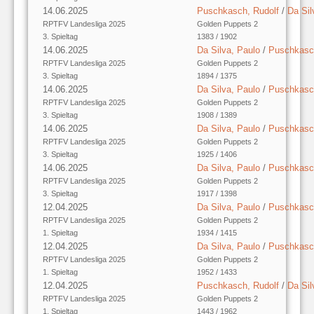
14.06.2025
Puschkasch, Rudolf
/
Da Sil
RPTFV Landesliga 2025
Golden Puppets 2
3. Spieltag
1383 / 1902
14.06.2025
Da Silva, Paulo
/
Puschkasch
RPTFV Landesliga 2025
Golden Puppets 2
3. Spieltag
1894 / 1375
14.06.2025
Da Silva, Paulo
/
Puschkasch
RPTFV Landesliga 2025
Golden Puppets 2
3. Spieltag
1908 / 1389
14.06.2025
Da Silva, Paulo
/
Puschkasch
RPTFV Landesliga 2025
Golden Puppets 2
3. Spieltag
1925 / 1406
14.06.2025
Da Silva, Paulo
/
Puschkasch
RPTFV Landesliga 2025
Golden Puppets 2
3. Spieltag
1917 / 1398
12.04.2025
Da Silva, Paulo
/
Puschkasch
RPTFV Landesliga 2025
Golden Puppets 2
1. Spieltag
1934 / 1415
12.04.2025
Da Silva, Paulo
/
Puschkasch
RPTFV Landesliga 2025
Golden Puppets 2
1. Spieltag
1952 / 1433
12.04.2025
Puschkasch, Rudolf
/
Da Sil
RPTFV Landesliga 2025
Golden Puppets 2
1. Spieltag
1443 / 1962