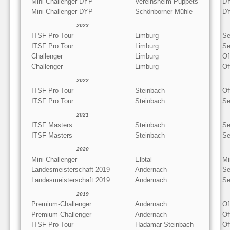
Mini-Challenger DYP
Vereinsheim Puppets
D
Mini-Challenger DYP
Schönborner Mühle
D
2023
ITSF Pro Tour
Limburg
Se
ITSF Pro Tour
Limburg
Se
Challenger
Limburg
Of
Challenger
Limburg
Of
2022
ITSF Pro Tour
Steinbach
Of
ITSF Pro Tour
Steinbach
Se
2021
ITSF Masters
Steinbach
Se
ITSF Masters
Steinbach
Se
2020
Mini-Challenger
Elbtal
Mi
Landesmeisterschaft 2019
Andernach
Se
Landesmeisterschaft 2019
Andernach
Se
2019
Premium-Challenger
Andernach
Of
Premium-Challenger
Andernach
Of
ITSF Pro Tour
Hadamar-Steinbach
Of