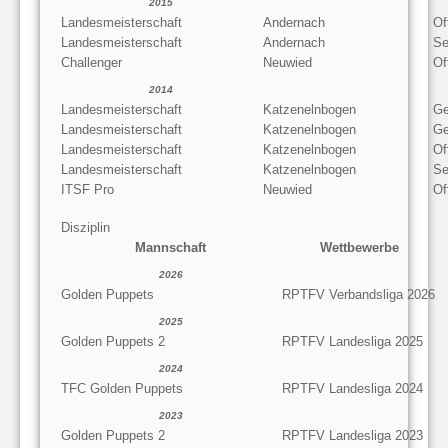
2015
Landesmeisterschaft
Andernach
Of
Landesmeisterschaft
Andernach
Se
Challenger
Neuwied
Of
2014
Landesmeisterschaft
Katzenelnbogen
Ge
Landesmeisterschaft
Katzenelnbogen
Ge
Landesmeisterschaft
Katzenelnbogen
Of
Landesmeisterschaft
Katzenelnbogen
Se
ITSF Pro
Neuwied
Of
Disziplin
Mannschaft
Wettbewerbe
2026
Golden Puppets
RPTFV Verbandsliga 2026
2025
Golden Puppets 2
RPTFV Landesliga 2025
2024
TFC Golden Puppets
RPTFV Landesliga 2024
2023
Golden Puppets 2
RPTFV Landesliga 2023