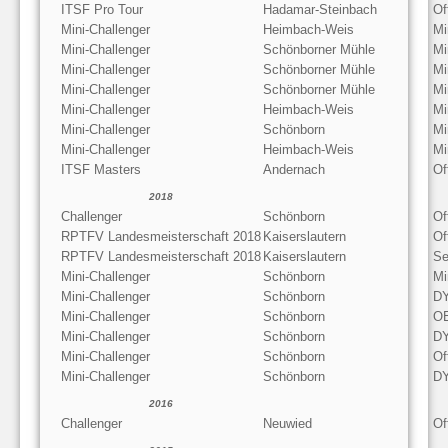
ITSF Pro Tour
Hadamar-Steinbach
Of
Mini-Challenger
Heimbach-Weis
Mi
Mini-Challenger
Schönborner Mühle
Mi
Mini-Challenger
Schönborner Mühle
Mi
Mini-Challenger
Schönborner Mühle
Mi
Mini-Challenger
Heimbach-Weis
Mi
Mini-Challenger
Schönborn
Mi
Mini-Challenger
Heimbach-Weis
Mi
ITSF Masters
Andernach
Of
2018
Challenger
Schönborn
Of
RPTFV Landesmeisterschaft 2018
Kaiserslautern
Of
RPTFV Landesmeisterschaft 2018
Kaiserslautern
Se
Mini-Challenger
Schönborn
Mi
Mini-Challenger
Schönborn
DY
Mini-Challenger
Schönborn
OE
Mini-Challenger
Schönborn
DY
Mini-Challenger
Schönborn
Of
Mini-Challenger
Schönborn
DY
2016
Challenger
Neuwied
Of