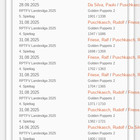
28.09.2025
Da Silva, Paulo
/
Puschkasch
RPTFV Landesliga 2025
Golden Puppets 2
5. Spieltag
1901 / 1338
31.08.2025
Puschkasch, Rudolf
/
Friese
RPTFV Landesliga 2025
Golden Puppets 2
4. Spieltag
1347 / 1686
31.08.2025
Friese, Ralf
/
Puschkasch, R
RPTFV Landesliga 2025
Golden Puppets 2
4. Spieltag
1698 / 1359
31.08.2025
Friese, Ralf
/
Puschkasch, R
RPTFV Landesliga 2025
Golden Puppets 2
4. Spieltag
1702 / 1363
31.08.2025
Friese, Ralf
/
Puschkasch, R
RPTFV Landesliga 2025
Golden Puppets 2
4. Spieltag
1704 / 1365
31.08.2025
Puschkasch, Rudolf
/
Friese
RPTFV Landesliga 2025
Golden Puppets 2
4. Spieltag
1371 / 1710
31.08.2025
Puschkasch, Rudolf
/
Friese
RPTFV Landesliga 2025
Golden Puppets 2
4. Spieltag
1382 / 1721
14.06.2025
Puschkasch, Rudolf
/
Da Sil
RPTFV Landesliga 2025
Golden Puppets 2
3. Spieltag
1400 / 1919