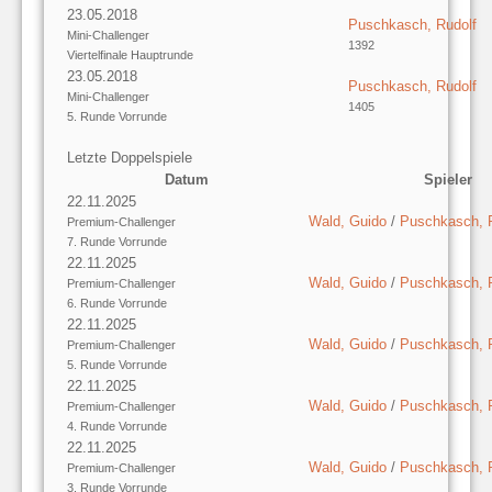
23.05.2018
Puschkasch, Rudolf
Mini-Challenger
1392
Viertelfinale Hauptrunde
23.05.2018
Puschkasch, Rudolf
Mini-Challenger
1405
5. Runde Vorrunde
Letzte Doppelspiele
Datum
Spieler
22.11.2025
Wald, Guido
/
Puschkasch, 
Premium-Challenger
7. Runde Vorrunde
22.11.2025
Wald, Guido
/
Puschkasch, 
Premium-Challenger
6. Runde Vorrunde
22.11.2025
Wald, Guido
/
Puschkasch, 
Premium-Challenger
5. Runde Vorrunde
22.11.2025
Wald, Guido
/
Puschkasch, 
Premium-Challenger
4. Runde Vorrunde
22.11.2025
Wald, Guido
/
Puschkasch, 
Premium-Challenger
3. Runde Vorrunde