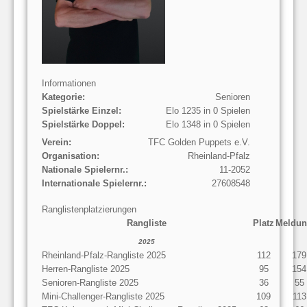
Informationen
Kategorie:
Senioren
Spielstärke Einzel:
Elo 1235 in 0 Spielen
Spielstärke Doppel:
Elo 1348 in 0 Spielen
Verein:
TFC Golden Puppets e.V.
Organisation:
Rheinland-Pfalz
Nationale Spielernr.:
11-2052
Internationale Spielernr.:
27608548
Ranglistenplatzierungen
Rangliste
Platz
Meldun
2025
Rheinland-Pfalz-Rangliste 2025
112
179
Herren-Rangliste 2025
95
154
Senioren-Rangliste 2025
36
55
Mini-Challenger-Rangliste 2025
109
113