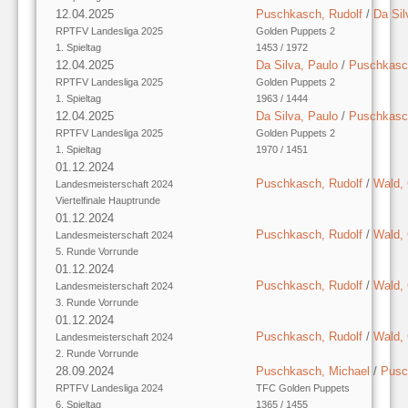
12.04.2025
Puschkasch, Rudolf
/
Da Sil
RPTFV Landesliga 2025
Golden Puppets 2
1. Spieltag
1453 / 1972
12.04.2025
Da Silva, Paulo
/
Puschkasch
RPTFV Landesliga 2025
Golden Puppets 2
1. Spieltag
1963 / 1444
12.04.2025
Da Silva, Paulo
/
Puschkasch
RPTFV Landesliga 2025
Golden Puppets 2
1. Spieltag
1970 / 1451
01.12.2024
Puschkasch, Rudolf
/
Wald,
Landesmeisterschaft 2024
Viertelfinale Hauptrunde
01.12.2024
Puschkasch, Rudolf
/
Wald,
Landesmeisterschaft 2024
5. Runde Vorrunde
01.12.2024
Puschkasch, Rudolf
/
Wald,
Landesmeisterschaft 2024
3. Runde Vorrunde
01.12.2024
Puschkasch, Rudolf
/
Wald,
Landesmeisterschaft 2024
2. Runde Vorrunde
28.09.2024
Puschkasch, Michael
/
Pusc
RPTFV Landesliga 2024
TFC Golden Puppets
6. Spieltag
1365 / 1455