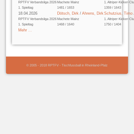
RPTFV Verbandsliga 2026
Machete Mainz
1. Altriper-Kicker-Cl
1. Spieltag
1481 / 1653
1359 / 1643
18.04.2026
Dötsch, Dirk
/
Ahrens, Dirk
Schutzius, Timo
RPTFV Verbandsliga 2026
Machete Mainz
1. Altriper-Kicker-Cl
1. Spieltag
1468 / 1640
1750 / 1404
Mehr …
© 2005 - 2018 RPTFV - Tischfussball in Rheinland-Pfalz