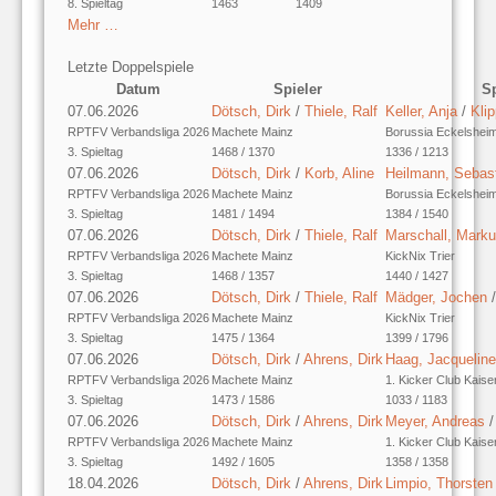
8. Spieltag
1463
1409
Mehr …
Letzte Doppelspiele
Datum
Spieler
Sp
07.06.2026
Dötsch, Dirk
/
Thiele, Ralf
Keller, Anja
/
Klip
RPTFV Verbandsliga 2026
Machete Mainz
Borussia Eckelshei
3. Spieltag
1468 / 1370
1336 / 1213
07.06.2026
Dötsch, Dirk
/
Korb, Aline
Heilmann, Sebas
RPTFV Verbandsliga 2026
Machete Mainz
Borussia Eckelshei
3. Spieltag
1481 / 1494
1384 / 1540
07.06.2026
Dötsch, Dirk
/
Thiele, Ralf
Marschall, Mark
RPTFV Verbandsliga 2026
Machete Mainz
KickNix Trier
3. Spieltag
1468 / 1357
1440 / 1427
07.06.2026
Dötsch, Dirk
/
Thiele, Ralf
Mädger, Jochen
RPTFV Verbandsliga 2026
Machete Mainz
KickNix Trier
3. Spieltag
1475 / 1364
1399 / 1796
07.06.2026
Dötsch, Dirk
/
Ahrens, Dirk
Haag, Jacqueline
RPTFV Verbandsliga 2026
Machete Mainz
1. Kicker Club Kaise
3. Spieltag
1473 / 1586
1033 / 1183
07.06.2026
Dötsch, Dirk
/
Ahrens, Dirk
Meyer, Andreas
RPTFV Verbandsliga 2026
Machete Mainz
1. Kicker Club Kaise
3. Spieltag
1492 / 1605
1358 / 1358
18.04.2026
Dötsch, Dirk
/
Ahrens, Dirk
Limpio, Thorsten