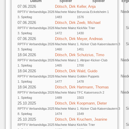
Datum
Spieler
Spieler
Erg
07.06.2026
Dötsch, Dirk
Keller, Anja
Nied
RPTFV Verbandsliga 2026
Machete Mainz
Borussia Eckelsheim 1
3. Spieltag
1483
1576
07.06.2026
Dötsch, Dirk
Zeeb, Michael
S
RPTFV Verbandsliga 2026
Machete Mainz
KickNix Trier
3. Spieltag
1472
1430
07.06.2026
Dötsch, Dirk
Meyer, Andreas
S
RPTFV Verbandsliga 2026
Machete Mainz
1. Kicker Club Kaiserslautern 3
3. Spieltag
1460
1451
18.04.2026
Dötsch, Dirk
Schutzius, Timo
Nied
RPTFV Verbandsliga 2026
Machete Mainz
1. Altriper-Kicker-Club
1. Spieltag
1465
1700
18.04.2026
Dötsch, Dirk
Wald, Guido
Nied
RPTFV Verbandsliga 2026
Machete Mainz
Golden Puppets
1. Spieltag
1477
1478
18.04.2026
Dötsch, Dirk
Hartmann, Thomas
Nied
RPTFV Verbandsliga 2026
Machete Mainz
TFC Kaisersesch 2
1. Spieltag
1489
1503
25.10.2025
Dötsch, Dirk
Koopmann, Dieter
S
RPTFV Verbandsliga 2025
Machete Mainz
1. Kicker Club Kaiserslautern 3
8. Spieltag
1474
1549
25.10.2025
Dötsch, Dirk
Kruchem, Jeanine
S
RPTFV Verbandsliga 2025
Machete Mainz
KickNix Trier