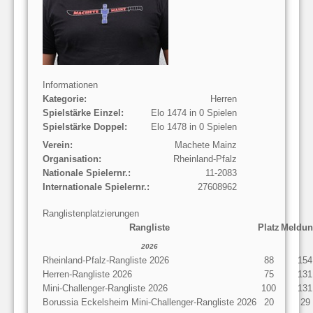
Informationen
Kategorie:
Herren
Spielstärke Einzel:
Elo 1474 in 0 Spielen
Spielstärke Doppel:
Elo 1478 in 0 Spielen
Verein:
Machete Mainz
Organisation:
Rheinland-Pfalz
Nationale Spielernr.:
11-2083
Internationale Spielernr.:
27608962
Ranglistenplatzierungen
Rangliste
Platz
Meldun
2026
Rheinland-Pfalz-Rangliste 2026
88
154
Herren-Rangliste 2026
75
131
Mini-Challenger-Rangliste 2026
100
131
Borussia Eckelsheim Mini-Challenger-Rangliste 2026
20
29