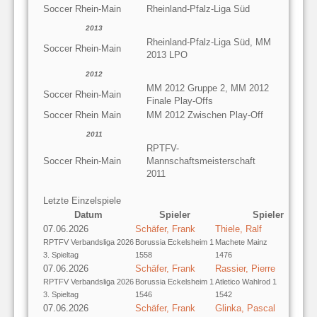
Soccer Rhein-Main
Rheinland-Pfalz-Liga Süd
2013
Rheinland-Pfalz-Liga Süd, MM
Soccer Rhein-Main
2013 LPO
2012
MM 2012 Gruppe 2, MM 2012
Soccer Rhein-Main
Finale Play-Offs
Soccer Rhein Main
MM 2012 Zwischen Play-Off
2011
RPTFV-
Soccer Rhein-Main
Mannschaftsmeisterschaft
2011
Letzte Einzelspiele
Datum
Spieler
Spieler
07.06.2026
Schäfer, Frank
Thiele, Ralf
RPTFV Verbandsliga 2026
Borussia Eckelsheim 1
Machete Mainz
3. Spieltag
1558
1476
07.06.2026
Schäfer, Frank
Rassier, Pierre
RPTFV Verbandsliga 2026
Borussia Eckelsheim 1
Atletico Wahlrod 1
3. Spieltag
1546
1542
07.06.2026
Schäfer, Frank
Glinka, Pascal