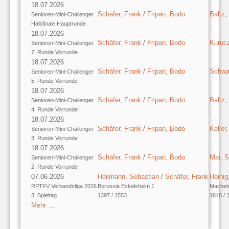
18.07.2026
Schäfer, Frank
/
Fripan, Bodo
Baltz,
Senioren-Mini-Challenger
Halbfinale Hauptrunde
18.07.2026
Schäfer, Frank
/
Fripan, Bodo
Kuruc
Senioren-Mini-Challenger
7. Runde Vorrunde
18.07.2026
Schäfer, Frank
/
Fripan, Bodo
Schwar
Senioren-Mini-Challenger
5. Runde Vorrunde
18.07.2026
Schäfer, Frank
/
Fripan, Bodo
Baltz,
Senioren-Mini-Challenger
4. Runde Vorrunde
18.07.2026
Schäfer, Frank
/
Fripan, Bodo
Keller,
Senioren-Mini-Challenger
3. Runde Vorrunde
18.07.2026
Schäfer, Frank
/
Fripan, Bodo
Mai, 
Senioren-Mini-Challenger
2. Runde Vorrunde
07.06.2026
Heilmann, Sebastian
/
Schäfer, Frank
Heinig
RPTFV Verbandsliga 2026
Borussia Eckelsheim 1
Machet
3. Spieltag
1397 / 1553
1848 / 
Mehr …