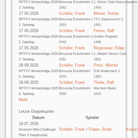
RPTFV Verbandsliga 2026
Borussia Eckelsheim 1
1. Kicker Club Kaiserslautern
3. Spieltag
1562
1455
17.05.2026
Schäfer, Frank
Bleser, Stefan
RPTFV Verbandsliga 2026
Borussia Eckelsheim 1
TFC Kaisersesch 2
2. Spieltag
1553
1451
17.05.2026
Schäfer, Frank
Friese, Ralf
RPTFV Verbandsliga 2026
Borussia Eckelsheim 1
Golden Puppets
2. Spieltag
1542
1496
17.05.2026
Schäfer, Frank
Regenauer, Filipp
RPTFV Verbandsliga 2026
Borussia Eckelsheim 1
1. Altriper-Kicker-Club
2. Spieltag
1551
1652
28.09.2025
Schäfer, Frank
Preis, Werner
RPTFV Verbandsliga 2025
Borussia Eckelsheim
DJK Andernach 1
6. Spieltag
1570
1383
28.09.2025
Schäfer, Frank
Thiele, Ralf
RPTFV Verbandsliga 2025
Borussia Eckelsheim
Machete Mainz
6. Spieltag
1559
1510
Mehr …
Letzte Doppelspiele
Datum
Spieler
18.07.2026
Schäfer, Frank
/
Fripan, Bodo
Kuruc
Senioren-Mini-Challenger
Platz 3 Hauptrunde