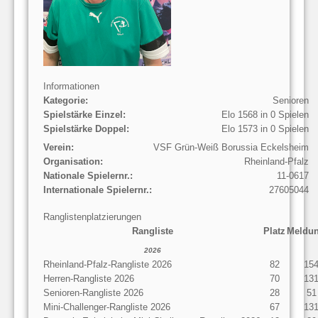
Informationen
Kategorie:
Senioren
Spielstärke Einzel:
Elo 1568 in 0 Spielen
Spielstärke Doppel:
Elo 1573 in 0 Spielen
Verein:
VSF Grün-Weiß Borussia Eckelsheim
Organisation:
Rheinland-Pfalz
Nationale Spielernr.:
11-0617
Internationale Spielernr.:
27605044
Ranglistenplatzierungen
Rangliste
Platz
Meldu
2026
Rheinland-Pfalz-Rangliste 2026
82
15
Herren-Rangliste 2026
70
13
Senioren-Rangliste 2026
28
51
Mini-Challenger-Rangliste 2026
67
13