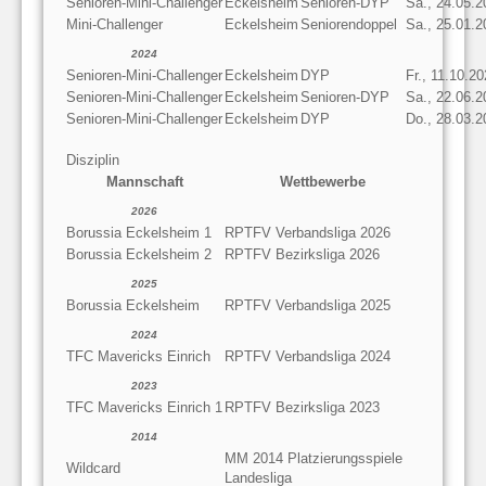
Senioren-Mini-Challenger
Eckelsheim
Senioren-DYP
Sa., 24.05.2
Mini-Challenger
Eckelsheim
Seniorendoppel
Sa., 25.01.2
2024
Senioren-Mini-Challenger
Eckelsheim
DYP
Fr., 11.10.2
Senioren-Mini-Challenger
Eckelsheim
Senioren-DYP
Sa., 22.06.2
Senioren-Mini-Challenger
Eckelsheim
DYP
Do., 28.03.2
Disziplin
Mannschaft
Wettbewerbe
2026
Borussia Eckelsheim 1
RPTFV Verbandsliga 2026
Borussia Eckelsheim 2
RPTFV Bezirksliga 2026
2025
Borussia Eckelsheim
RPTFV Verbandsliga 2025
2024
TFC Mavericks Einrich
RPTFV Verbandsliga 2024
2023
TFC Mavericks Einrich 1
RPTFV Bezirksliga 2023
2014
MM 2014 Platzierungsspiele
Wildcard
Landesliga