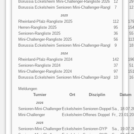
Borussia Eckelsheim Mini-Challenger-Rangliste 2026
12
29
Borussia Eckelsheim Senioren Mini-Challenger-Rangl
7
12
2025
Rheinland-Pfalz-Rangliste 2025
112
17
Herren-Rangliste 2025
95
15
Senioren-Rangliste 2025
36
55
Mini-Challenger-Rangliste 2025
56
11
Borussia Eckelsheim Senioren Mini-Challenger-Rangl
9
18
2024
Rheinland-Pfalz-Rangliste 2024
142
19
Senioren-Rangliste 2024
37
51
Mini-Challenger-Rangliste 2024
97
15
Borussia Eckelsheim Senioren Mini-Challenger-Rangl
10
16
Meldungen
Turnier
Ort
Disziplin
Datum
2026
Senioren-Mini-Challenger
Eckelsheim
Senioren-Doppel
Sa., 18.07.2
Mini-Challenger
Eckelsheim
Offenes Doppel
Fr., 23.01.2
2025
Senioren-Mini-Challenger
Eckelsheim
Senioren-DYP
Sa., 19.07.2