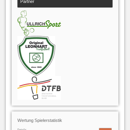
Partner
Wertung Spielerstatistik
Details