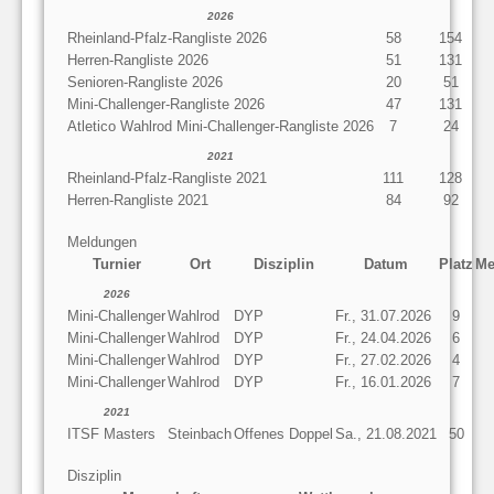
2026
Rheinland-Pfalz-Rangliste 2026
58
154
Herren-Rangliste 2026
51
131
Senioren-Rangliste 2026
20
51
Mini-Challenger-Rangliste 2026
47
131
Atletico Wahlrod Mini-Challenger-Rangliste 2026
7
24
2021
Rheinland-Pfalz-Rangliste 2021
111
128
Herren-Rangliste 2021
84
92
Meldungen
Turnier
Ort
Disziplin
Datum
Platz
Me
2026
Mini-Challenger
Wahlrod
DYP
Fr., 31.07.2026
9
Mini-Challenger
Wahlrod
DYP
Fr., 24.04.2026
6
Mini-Challenger
Wahlrod
DYP
Fr., 27.02.2026
4
Mini-Challenger
Wahlrod
DYP
Fr., 16.01.2026
7
2021
ITSF Masters
Steinbach
Offenes Doppel
Sa., 21.08.2021
50
Disziplin