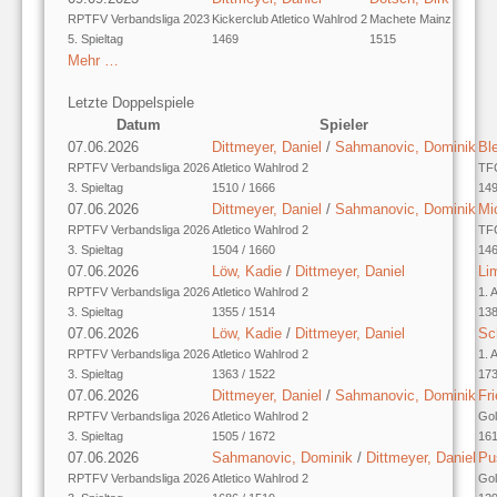
RPTFV Verbandsliga 2023
Kickerclub Atletico Wahlrod 2
Machete Mainz
5. Spieltag
1469
1515
Mehr …
Letzte Doppelspiele
Datum
Spieler
07.06.2026
Dittmeyer, Daniel
/
Sahmanovic, Dominik
Bl
RPTFV Verbandsliga 2026
Atletico Wahlrod 2
TFC
3. Spieltag
1510 / 1666
149
07.06.2026
Dittmeyer, Daniel
/
Sahmanovic, Dominik
Mi
RPTFV Verbandsliga 2026
Atletico Wahlrod 2
TFC
3. Spieltag
1504 / 1660
146
07.06.2026
Löw, Kadie
/
Dittmeyer, Daniel
Li
RPTFV Verbandsliga 2026
Atletico Wahlrod 2
1. 
3. Spieltag
1355 / 1514
138
07.06.2026
Löw, Kadie
/
Dittmeyer, Daniel
Sc
RPTFV Verbandsliga 2026
Atletico Wahlrod 2
1. 
3. Spieltag
1363 / 1522
173
07.06.2026
Dittmeyer, Daniel
/
Sahmanovic, Dominik
Fri
RPTFV Verbandsliga 2026
Atletico Wahlrod 2
Gol
3. Spieltag
1505 / 1672
161
07.06.2026
Sahmanovic, Dominik
/
Dittmeyer, Daniel
Pu
RPTFV Verbandsliga 2026
Atletico Wahlrod 2
Gol