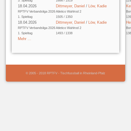
3. Spieltag
1686 / 1519
129
18.04.2026
Dittmeyer, Daniel
/
Löw, Kadie
Kel
RPTFV Verbandsliga 2026
Atletico Wahlrod 2
Bor
1. Spieltag
1505 / 1350
139
18.04.2026
Dittmeyer, Daniel
/
Löw, Kadie
He
RPTFV Verbandsliga 2026
Atletico Wahlrod 2
Bor
1. Spieltag
1493 / 1338
138
Mehr …
© 2005 - 2018 RPTFV - Tischfussball in Rheinland-Pfalz