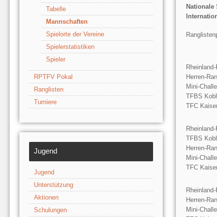
Nationale 
Tabelle
Internatio
Mannschaften
Spielorte der Vereine
Ranglisten
Spielerstatistiken
Spieler
Rheinland-
RPTFV Pokal
Herren-Ran
Mini-Chall
Ranglisten
TFBS Kobl
Turniere
TFC Kaiser
Rheinland-
TFBS Kobl
Herren-Ran
Jugend
Mini-Chall
TFC Kaiser
Jugend
Unterstützung
Rheinland-
Aktionen
Herren-Ran
Mini-Chall
Schulungen