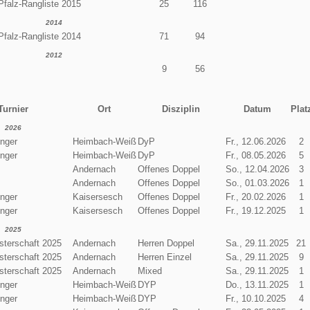
Pfalz-Rangliste 2015
25
116
2014
Pfalz-Rangliste 2014
71
94
2012
9
56
Turnier
Ort
Disziplin
Datum
Plat
2026
enger
Heimbach-Weiß
DyP
Fr., 12.06.2026
2
enger
Heimbach-Weiß
DyP
Fr., 08.05.2026
5
Andernach
Offenes Doppel
So., 12.04.2026
3
Andernach
Offenes Doppel
So., 01.03.2026
1
enger
Kaisersesch
Offenes Doppel
Fr., 20.02.2026
1
enger
Kaisersesch
Offenes Doppel
Fr., 19.12.2025
1
2025
terschaft 2025
Andernach
Herren Doppel
Sa., 29.11.2025
21
terschaft 2025
Andernach
Herren Einzel
Sa., 29.11.2025
9
terschaft 2025
Andernach
Mixed
Sa., 29.11.2025
1
enger
Heimbach-Weiß
DYP
Do., 13.11.2025
1
enger
Heimbach-Weiß
DYP
Fr., 10.10.2025
4