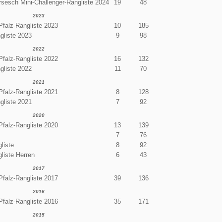
sesch Mini-Challenger-Rangliste 2024
19
48
2023
Pfalz-Rangliste 2023
10
185
gliste 2023
9
98
2022
Pfalz-Rangliste 2022
16
132
gliste 2022
11
70
2021
Pfalz-Rangliste 2021
8
128
gliste 2021
7
92
2020
Pfalz-Rangliste 2020
13
139
7
76
liste
8
92
liste Herren
6
43
2017
Pfalz-Rangliste 2017
39
136
2016
Pfalz-Rangliste 2016
35
171
2015