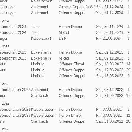
enger
Kaisersesch
Offenes Doppel
Fr., 23.05.2025
1
hallenger
Andernach
Classic Doppel (o.W.)
Sa., 21.12.2024
1
hallenger
Andernach
Offenes Doppel
Sa., 21.12.2024
1
2024
terschaft 2024
Trier
Herren Doppel
Sa., 30.11.2024
1
terschaft 2024
Trier
Mixed
Sa., 30.11.2024
2
enger
Kaisersesch
DYP
Fr., 21.06.2024
1
2023
terschaft 2023
Eckelsheim
Herren Doppel
Sa., 02.12.2023
1
terschaft 2023
Eckelsheim
Mixed
Sa., 02.12.2023
3
our
Limburg
Offenes Einzel
So., 18.06.2023
14
our
Limburg
Offenes Doppel
Sa., 17.06.2023
29
Limburg
Offenes Doppel
Sa., 13.05.2023
2
2022
terschaften 2022
Andernach
Herren Doppel
Sa., 03.12.2022
1
our
Steinbach
Offenes Doppel
Sa., 21.05.2022
17
2021
terschaften 2021
Kaiserslautern
Herren Doppel
Fr., 07.05.2021
3
terschaften 2021
Kaiserslautern
Herren Einzel
Fr., 07.05.2021
11
ers
Steinbach
Offenes Doppel
Sa., 21.08.2021
10
2020