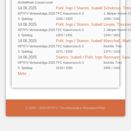
Achtelfinale Zusatzrunde
14.06.2025
Pohl, Ingo
/
Stamm, Isabell
Schutzius, Tim
RPTFV Verbandsliga 2025
TFC Kaisersesch 3
1. Altriper-Kicker-C
3. Spieltag
1565 / 1503
1699 / 1341
14.06.2025
Pohl, Ingo
/
Stamm, Isabell
Limpio, Thorste
RPTFV Verbandsliga 2025
TFC Kaisersesch 3
1. Altriper-Kicker-C
3. Spieltag
1553 / 1491
1343 / 1653
14.06.2025
Pohl, Ingo
/
Stamm, Isabell
Marschall, Mar
RPTFV Verbandsliga 2025
TFC Kaisersesch 3
KickNix Trier
3. Spieltag
1571 / 1509
1373 / 1416
14.06.2025
Stamm, Isabell
/
Pohl, Ingo
Rezmann, Sara
RPTFV Verbandsliga 2025
TFC Kaisersesch 3
KickNix Trier
3. Spieltag
1518 / 1580
1856 / 1444
Mehr …
© 2005 - 2018 RPTFV - Tischfussball in Rheinland-Pfalz