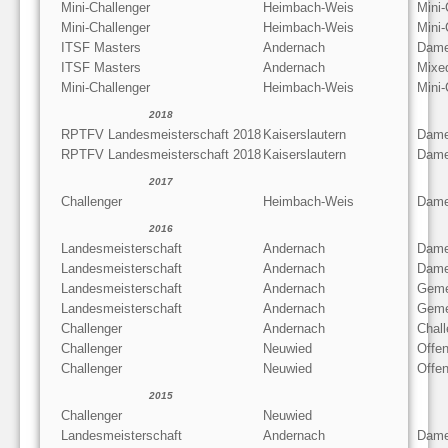
Mini-Challenger
Heimbach-Weis
Mini
Mini-Challenger
Heimbach-Weis
Mini
ITSF Masters
Andernach
Dame
ITSF Masters
Andernach
Mixe
Mini-Challenger
Heimbach-Weis
Mini
2018
RPTFV Landesmeisterschaft 2018
Kaiserslautern
Dame
RPTFV Landesmeisterschaft 2018
Kaiserslautern
Dame
2017
Challenger
Heimbach-Weis
Dame
2016
Landesmeisterschaft
Andernach
Dame
Landesmeisterschaft
Andernach
Dame
Landesmeisterschaft
Andernach
Geme
Landesmeisterschaft
Andernach
Geme
Challenger
Andernach
Chall
Challenger
Neuwied
Offe
Challenger
Neuwied
Offe
2015
Challenger
Neuwied
Landesmeisterschaft
Andernach
Dame