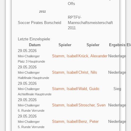
Offs
2011
RPTFV-
Soccer Pirates Borscheid
Mannschaftsmeisterschaft
2011
Letzte Einzelspiele
Datum
Spieler
Spieler
Ergebnis
El
29.05.2026
Stamm, Isabell
Krück, Alexander
Niederlage
Mini-Challenger
Platz 3 Hauptrunde
29.05.2026
Stamm, Isabell
Christ, Nils
Niederlage
Mini-Challenger
Halbfinale Hauptrunde
29.05.2026
Stamm, Isabell
Wald, Guido
Sieg
Mini-Challenger
Achtelfinale Hauptrunde
29.05.2026
Stamm, Isabell
Stroscher, Sven
Niederlage
Mini-Challenger
6. Runde Vorrunde
29.05.2026
Stamm, Isabell
Benz, Peter
Niederlage
Mini-Challenger
5. Runde Vorrunde