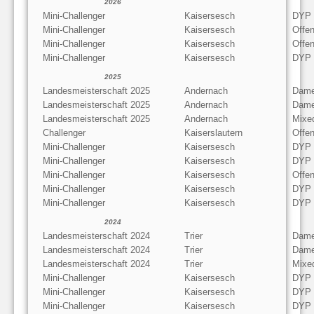
2026
Mini-Challenger
Kaisersesch
DYP
Mini-Challenger
Kaisersesch
Offen
Mini-Challenger
Kaisersesch
Offe
Mini-Challenger
Kaisersesch
DYP
2025
Landesmeisterschaft 2025
Andernach
Dame
Landesmeisterschaft 2025
Andernach
Dame
Landesmeisterschaft 2025
Andernach
Mixe
Challenger
Kaiserslautern
Offe
Mini-Challenger
Kaisersesch
DYP
Mini-Challenger
Kaisersesch
DYP
Mini-Challenger
Kaisersesch
Offe
Mini-Challenger
Kaisersesch
DYP
Mini-Challenger
Kaisersesch
DYP
2024
Landesmeisterschaft 2024
Trier
Dame
Landesmeisterschaft 2024
Trier
Dame
Landesmeisterschaft 2024
Trier
Mixe
Mini-Challenger
Kaisersesch
DYP
Mini-Challenger
Kaisersesch
DYP
Mini-Challenger
Kaisersesch
DYP