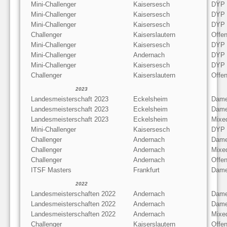
Mini-Challenger
Kaisersesch
DYP
Mini-Challenger
Kaisersesch
DYP
Mini-Challenger
Kaisersesch
DYP
Challenger
Kaiserslautern
Offe
Mini-Challenger
Kaisersesch
DYP
Mini-Challenger
Andernach
DYP
Mini-Challenger
Kaisersesch
DYP
Challenger
Kaiserslautern
Offe
2023
Landesmeisterschaft 2023
Eckelsheim
Dame
Landesmeisterschaft 2023
Eckelsheim
Dame
Landesmeisterschaft 2023
Eckelsheim
Mixe
Mini-Challenger
Kaisersesch
DYP
Challenger
Andernach
Dame
Challenger
Andernach
Mixe
Challenger
Andernach
Offen
ITSF Masters
Frankfurt
Dame
2022
Landesmeisterschaften 2022
Andernach
Dame
Landesmeisterschaften 2022
Andernach
Dame
Landesmeisterschaften 2022
Andernach
Mixe
Challenger
Kaiserslautern
Offe