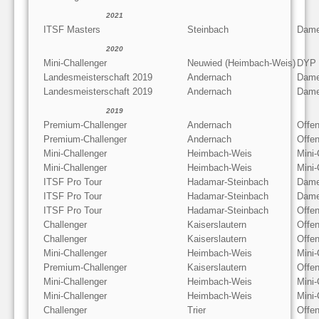
2021
ITSF Masters
Steinbach
Dame
2020
Mini-Challenger
Neuwied (Heimbach-Weis)
DYP
Landesmeisterschaft 2019
Andernach
Dame
Landesmeisterschaft 2019
Andernach
Dame
2019
Premium-Challenger
Andernach
Offe
Premium-Challenger
Andernach
Offen
Mini-Challenger
Heimbach-Weis
Mini
Mini-Challenger
Heimbach-Weis
Mini
ITSF Pro Tour
Hadamar-Steinbach
Dame
ITSF Pro Tour
Hadamar-Steinbach
Dame
ITSF Pro Tour
Hadamar-Steinbach
Offe
Challenger
Kaiserslautern
Offe
Challenger
Kaiserslautern
Offen
Mini-Challenger
Heimbach-Weis
Mini-
Premium-Challenger
Kaiserslautern
Offe
Mini-Challenger
Heimbach-Weis
Mini
Mini-Challenger
Heimbach-Weis
Mini-
Challenger
Trier
Offe