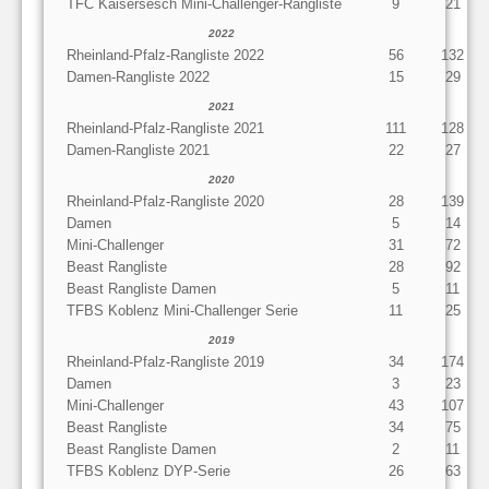
TFC Kaisersesch Mini-Challenger-Rangliste
9
21
2022
Rheinland-Pfalz-Rangliste 2022
56
132
Damen-Rangliste 2022
15
29
2021
Rheinland-Pfalz-Rangliste 2021
111
128
Damen-Rangliste 2021
22
27
2020
Rheinland-Pfalz-Rangliste 2020
28
139
Damen
5
14
Mini-Challenger
31
72
Beast Rangliste
28
92
Beast Rangliste Damen
5
11
TFBS Koblenz Mini-Challenger Serie
11
25
2019
Rheinland-Pfalz-Rangliste 2019
34
174
Damen
3
23
Mini-Challenger
43
107
Beast Rangliste
34
75
Beast Rangliste Damen
2
11
TFBS Koblenz DYP-Serie
26
63