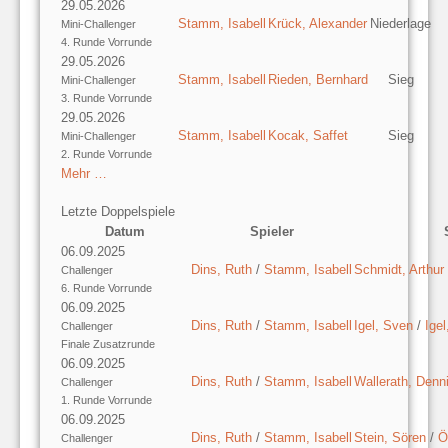
29.05.2026
Stamm, Isabell
Krück, Alexander
Niederlage
Mini-Challenger
4. Runde Vorrunde
29.05.2026
Stamm, Isabell
Rieden, Bernhard
Sieg
Mini-Challenger
3. Runde Vorrunde
29.05.2026
Stamm, Isabell
Kocak, Saffet
Sieg
Mini-Challenger
2. Runde Vorrunde
Mehr …
Letzte Doppelspiele
Datum
Spieler
06.09.2025
Dins, Ruth
/
Stamm, Isabell
Schmidt, Arthur
Challenger
6. Runde Vorrunde
06.09.2025
Dins, Ruth
/
Stamm, Isabell
Igel, Sven
/
Ige
Challenger
Finale Zusatzrunde
06.09.2025
Dins, Ruth
/
Stamm, Isabell
Wallerath, Denn
Challenger
1. Runde Vorrunde
06.09.2025
Dins, Ruth
/
Stamm, Isabell
Stein, Sören
/
Ö
Challenger