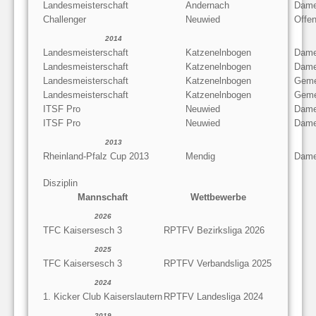
Landesmeisterschaft
Andernach
Dame
Challenger
Neuwied
Offe
2014
Landesmeisterschaft
Katzenelnbogen
Dame
Landesmeisterschaft
Katzenelnbogen
Dame
Landesmeisterschaft
Katzenelnbogen
Geme
Landesmeisterschaft
Katzenelnbogen
Geme
ITSF Pro
Neuwied
Dame
ITSF Pro
Neuwied
Dame
2013
Rheinland-Pfalz Cup 2013
Mendig
Dame
Disziplin
Mannschaft
Wettbewerbe
2026
TFC Kaisersesch 3
RPTFV Bezirksliga 2026
2025
TFC Kaisersesch 3
RPTFV Verbandsliga 2025
2024
1. Kicker Club Kaiserslautern
RPTFV Landesliga 2024
2019