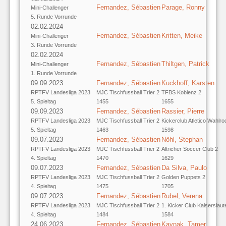
Fernandez, Sébastien
Parage, Ronny
Mini-Challenger
5. Runde Vorrunde
02.02.2024
Fernandez, Sébastien
Kritten, Meike
Mini-Challenger
3. Runde Vorrunde
02.02.2024
Fernandez, Sébastien
Thiltgen, Patrick
Mini-Challenger
1. Runde Vorrunde
09.09.2023
Fernandez, Sébastien
Kuckhoff, Karsten
RPTFV Landesliga 2023
MJC Tischfussball Trier 2
TFBS Koblenz 2
5. Spieltag
1455
1655
09.09.2023
Fernandez, Sébastien
Rassier, Pierre
RPTFV Landesliga 2023
MJC Tischfussball Trier 2
Kickerclub Atletico Wahlro
5. Spieltag
1463
1598
09.07.2023
Fernandez, Sébastien
Nöhl, Stephan
RPTFV Landesliga 2023
MJC Tischfussball Trier 2
Altricher Soccer Club 2
4. Spieltag
1470
1629
09.07.2023
Fernandez, Sébastien
Da Silva, Paulo
RPTFV Landesliga 2023
MJC Tischfussball Trier 2
Golden Puppets 2
4. Spieltag
1475
1705
09.07.2023
Fernandez, Sébastien
Rubel, Verena
RPTFV Landesliga 2023
MJC Tischfussball Trier 2
1. Kicker Club Kaiserslaut
4. Spieltag
1484
1584
24.06.2023
Fernandez, Sébastien
Kaynak, Tamer