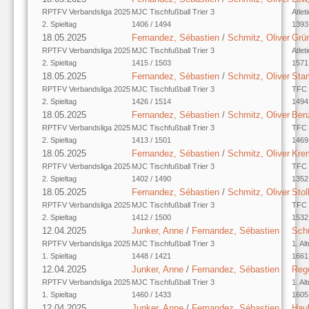
RPTFV Verbandsliga 2025
MJC Tischfußball Trier 3
Atlet
2. Spieltag
1406 / 1494
1393
18.05.2025
Fernandez, Sébastien
/
Schmitz, Oliver
Grün
RPTFV Verbandsliga 2025
MJC Tischfußball Trier 3
Atlet
2. Spieltag
1415 / 1503
1571
18.05.2025
Fernandez, Sébastien
/
Schmitz, Oliver
Sta
RPTFV Verbandsliga 2025
MJC Tischfußball Trier 3
TFC 
2. Spieltag
1426 / 1514
1494
18.05.2025
Fernandez, Sébastien
/
Schmitz, Oliver
Ben
RPTFV Verbandsliga 2025
MJC Tischfußball Trier 3
TFC 
2. Spieltag
1413 / 1501
1469
18.05.2025
Fernandez, Sébastien
/
Schmitz, Oliver
Kre
RPTFV Verbandsliga 2025
MJC Tischfußball Trier 3
TFC 
2. Spieltag
1402 / 1490
1352
18.05.2025
Fernandez, Sébastien
/
Schmitz, Oliver
Stol
RPTFV Verbandsliga 2025
MJC Tischfußball Trier 3
TFC 
2. Spieltag
1412 / 1500
1532
12.04.2025
Junker, Anne
/
Fernandez, Sébastien
Sch
RPTFV Verbandsliga 2025
MJC Tischfußball Trier 3
1. Al
1. Spieltag
1448 / 1421
1661
12.04.2025
Junker, Anne
/
Fernandez, Sébastien
Rege
RPTFV Verbandsliga 2025
MJC Tischfußball Trier 3
1. Al
1. Spieltag
1460 / 1433
1605
12.04.2025
Junker, Anne
/
Fernandez, Sébastien
Haub