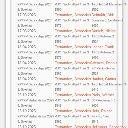
RPTFV Bezirksliga 2026
MJC Tischfußball Trier 3
Tischfußball Mannheim 3
2. Spieltag
1580
1550
17.05.2026
Fernandez, Sébastien
Schmidt, Dirk
RPTFV Bezirksliga 2026
MJC Tischfußball Trier 3
Borussia Eckelsheim 2
2. Spieltag
1571
1465
17.05.2026
Fernandez, Sébastien
Dötsch, Niclas
RPTFV Bezirksliga 2026
MJC Tischfußball Trier 3
TFBS Koblenz 3
2. Spieltag
1586
1524
18.04.2026
Fernandez, Sébastien
Lohner, Frank
RPTFV Bezirksliga 2026
MJC Tischfußball Trier 3
TFBS Koblenz 3
1. Spieltag
1577
1466
18.04.2026
Fernandez, Sébastien
Wenzel, Dennis
RPTFV Bezirksliga 2026
MJC Tischfußball Trier 3
SC Peritu Omnia
1. Spieltag
1566
1527
18.04.2026
Fernandez, Sébastien
Hauber, Gunter
RPTFV Bezirksliga 2026
MJC Tischfußball Trier 3
Tischfußball Mannheim 3
1. Spieltag
1557
1448
25.10.2025
Fernandez, Sébastien
Preis, Werner
RPTFV Verbandsliga 2025
MJC Tischfußball Trier 3
DJK Andernach 1
8. Spieltag
1549
1403
25.10.2025
Fernandez, Sébastien
Hein, Rainer
RPTFV Verbandsliga 2025
MJC Tischfußball Trier 3
KickNix Trier
8. Spieltag
1562
1543
25.10.2025
Fernandez, Sébastien
Heilmann, Sebastian