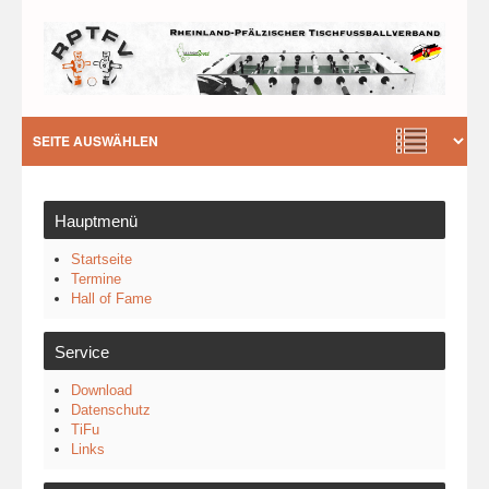
Hauptmenü
Startseite
Termine
Hall of Fame
Service
Download
Datenschutz
TiFu
Links