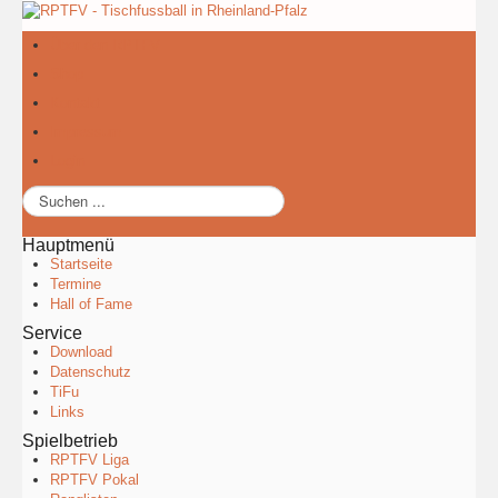
Über den RPTFV
Shop
Kontakt
Impressum
Login
Suchen
...
Hauptmenü
Startseite
Termine
Hall of Fame
Service
Download
Datenschutz
TiFu
Links
Spielbetrieb
RPTFV Liga
RPTFV Pokal