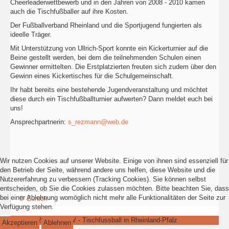
Cheerleaderwettbewerb und in den Jahren von 2008 - 2010 kamen
auch die Tischfußballer auf ihre Kosten.
Der Fußballverband Rheinland und die Sportjugend fungierten als
ideelle Träger.
Mit Unterstützung von Ullrich-Sport konnte ein Kickerturnier auf die
Beine gestellt werden, bei dem die teilnehmenden Schulen einen
Gewinner ermittelten. Die Erstplatzierten freuten sich zudem über den
Gewinn eines Kickertisches für die Schulgemeinschaft.
Ihr habt bereits eine bestehende Jugendveranstaltung und möchtet
diese durch ein Tischfußballturnier aufwerten? Dann meldet euch bei
uns!
Ansprechpartnerin:
s_rezmann@web.de
Wir nutzen Cookies auf unserer Website. Einige von ihnen sind essenziell für
den Betrieb der Seite, während andere uns helfen, diese Website und die
Nutzererfahrung zu verbessern (Tracking Cookies). Sie können selbst
entscheiden, ob Sie die Cookies zulassen möchten. Bitte beachten Sie, dass
bei einer Ablehnung womöglich nicht mehr alle Funktionalitäten der Seite zur
Zurück
Verfügung stehen.
© 2005 - 2018 RPTFV - Tischfussball in Rheinland-Pfalz
Akzeptieren
Ablehnen