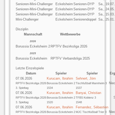
Senioren-Mini-Challenger
Eckelsheim
Senioren-DYP
Sa., 19.07
Senioren-Mini-Challenger
Eckelsheim
Senioren-DYP
Sa., 24.05
Senioren-Mini-Challenger
Eckelsheim
Senioren-DYP
Sa., 15.03
Mini-Challenger
Eckelsheim
Seniorendoppel
Sa., 25.01
Disziplin
Mannschaft
Wettbewerbe
2026
Borussia Eckelsheim 2
RPTFV Bezirksliga 2026
2025
Borussia Eckelsheim
RPTFV Verbandsliga 2025
Letzte Einzelspiele
Datum
Spieler
Spieler
Erg
07.06.2026
Kurucam, Ibrahim
Sehnert, Jörn
Nie
RPTFV Bezirksliga 2026
Borussia Eckelsheim 2
Tischfußball Mannheim 3
3. Spieltag
1534
1537
07.06.2026
Kurucam, Ibrahim
Banyai, Christian
S
RPTFV Bezirksliga 2026
Borussia Eckelsheim 2
TFBS Koblenz 3
3. Spieltag
1520
1548
07.06.2026
Kurucam, Ibrahim
Fernandez, Sébastien
Nie
RPTFV Bezirksliga 2026
Borussia Eckelsheim 2
MJC Tischfußball Trier 3