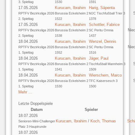
3. Spieltag
1530
1591
17.05.2026
Kurucam, Ibrahim
Harig, Säpenta
S
RPTFV Bezirksliga 2026
Borussia Eckelsheim 2
MJC Tischfußball Trier 3
2. Spieltag
1522
1378
17.05.2026
Kurucam, Ibrahim
Schottler, Fabrice
Nie
RPTFV Bezirksliga 2026
Borussia Eckelsheim 2
SC Peritu Omnia
2. Spieltag
1538
1437
18.04.2026
Kurucam, Ibrahim
Wenzel, Dennis
Nie
RPTFV Bezirksliga 2026
Borussia Eckelsheim 2
SC Peritu Omnia
1. Spieltag
1552
1516
18.04.2026
Kurucam, Ibrahim
Jäger, Paul
S
RPTFV Bezirksliga 2026
Borussia Eckelsheim 2
Tischfußball Mannheim 3
1. Spieltag
1541
1509
18.04.2026
Kurucam, Ibrahim
Wierschem, Marco
S
RPTFV Bezirksliga 2026
Borussia Eckelsheim 2
TFC Kaisersesch 3
1. Spieltag
1530
1500
Mehr …
Letzte Doppelspiele
Datum
Spieler
18.07.2026
Kurucam, Ibrahim
/
Koch, Thomas
Schä
Senioren-Mini-Challenger
Platz 3 Hauptrunde
18.07.2026