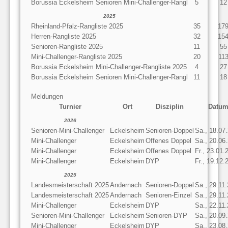
Borussia Eckelsheim Senioren Mini-Challenger-Rangl
5
12
2025
Rheinland-Pfalz-Rangliste 2025
35
17
Herren-Rangliste 2025
32
15
Senioren-Rangliste 2025
11
55
Mini-Challenger-Rangliste 2025
20
11
Borussia Eckelsheim Mini-Challenger-Rangliste 2025
4
27
Borussia Eckelsheim Senioren Mini-Challenger-Rangl
11
18
Meldungen
Turnier
Ort
Disziplin
Datu
2026
Senioren-Mini-Challenger
Eckelsheim
Senioren-Doppel
Sa., 18.07
Mini-Challenger
Eckelsheim
Offenes Doppel
Sa., 20.06
Mini-Challenger
Eckelsheim
Offenes Doppel
Fr., 23.01.
Mini-Challenger
Eckelsheim
DYP
Fr., 19.12.
2025
Landesmeisterschaft 2025
Andernach
Senioren-Doppel
Sa., 29.11
Landesmeisterschaft 2025
Andernach
Senioren-Einzel
Sa., 29.11
Mini-Challenger
Eckelsheim
DYP
Sa., 22.11
Senioren-Mini-Challenger
Eckelsheim
Senioren-DYP
Sa., 20.09
Mini-Challenger
Eckelsheim
DYP
Sa., 23.08