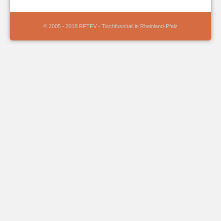
© 2005 - 2018 RPTFV - Tischfussball in Rheinland-Pfalz