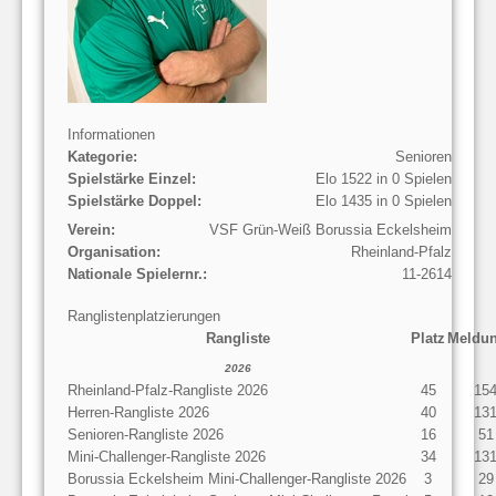
Informationen
Kategorie:
Senioren
Spielstärke Einzel:
Elo 1522 in 0 Spielen
Spielstärke Doppel:
Elo 1435 in 0 Spielen
Verein:
VSF Grün-Weiß Borussia Eckelsheim
Organisation:
Rheinland-Pfalz
Nationale Spielernr.:
11-2614
Ranglistenplatzierungen
Rangliste
Platz
Meldu
2026
Rheinland-Pfalz-Rangliste 2026
45
15
Herren-Rangliste 2026
40
13
Senioren-Rangliste 2026
16
51
Mini-Challenger-Rangliste 2026
34
13
Borussia Eckelsheim Mini-Challenger-Rangliste 2026
3
29