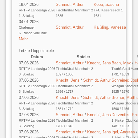
18.04.2026
Schmidt, Arthur
Kopp, Sascha
RPTFV Landesliga 2026
Tischfußball Mannheim 2
TFC Kaisersesch 1
1. Spieltag
1585
1681
04.01.2026
Schmidt, Arthur
Kaißling, Vanessa
Challenger
6. Runde Vorrunde
Mehr …
Letzte Doppelspiele
Datum
Spieler
07.06.2026
Schmidt, Arthur
/
Knecht, Jens
Bach, Max
/
He
RPTFV Landesliga 2026
Tischfußball Mannheim 2
Tischfußball Man
3. Spieltag
1697 / 1836
1791 / 1659
07.06.2026
Knecht, Jens
/
Schmidt, Arthur
Schreiner, Jos
RPTFV Landesliga 2026
Tischfußball Mannheim 2
Wasgau Shooters
3. Spieltag
1856 / 1717
1525 / 1570
07.06.2026
Knecht, Jens
/
Schmidt, Arthur
Breiner, Matth
RPTFV Landesliga 2026
Tischfußball Mannheim 2
Wasgau Shooters
3. Spieltag
1851 / 1712
1590 / 1456
07.06.2026
Schmidt, Arthur
/
Knecht, Jens
Derventlis, Phi
RPTFV Landesliga 2026
Tischfußball Mannheim 2
1. Kicker Club Ka
3. Spieltag
1706 / 1845
1481 / 1623
07.06.2026
Schmidt, Arthur
/
Knecht, Jens
Igel, Andreas
RPTFV Landesliga 2026
Tischfußball Mannheim 2
1. Kicker Club Ka