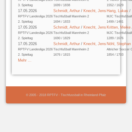
3. Spieltag
1699 / 1838
1552 / 1629
17.05.2026
Schmidt, Arthur
/
Knecht, Jens
Harig, Lukas
/
RPTFV Landesliga 2026
Tischfußball Mannheim 2
MJC Tischfußball 
2. Spieltag
1694 / 1833
1499 / 1481
17.05.2026
Schmidt, Arthur
/
Knecht, Jens
Kritten, Meike
RPTFV Landesliga 2026
Tischfußball Mannheim 2
MJC Tischfußball 
2. Spieltag
1690 / 1829
1289 / 1676
17.05.2026
Schmidt, Arthur
/
Knecht, Jens
Nöhl, Stephan
RPTFV Landesliga 2026
Tischfußball Mannheim 2
Altricher Soccer 
2. Spieltag
1676 / 1815
1854 / 1703
Mehr …
© 2005 - 2018 RPTFV - Tischfussball in Rheinland-Pfalz