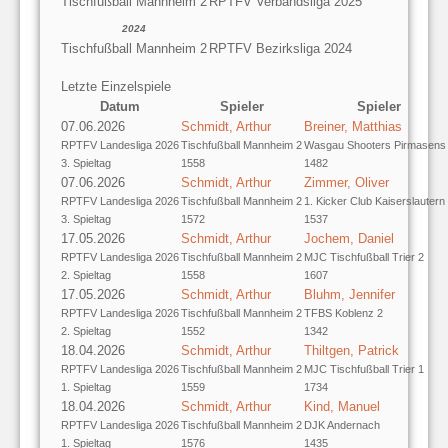
Tischfußball Mannheim 2
RPTFV Verbandsliga 2025
2024
Tischfußball Mannheim 2
RPTFV Bezirksliga 2024
Letzte Einzelspiele
Datum
Spieler
Spieler
07.06.2026
Schmidt, Arthur
Breiner, Matthias
RPTFV Landesliga 2026
Tischfußball Mannheim 2
Wasgau Shooters Pirmasens
3. Spieltag
1558
1482
07.06.2026
Schmidt, Arthur
Zimmer, Oliver
RPTFV Landesliga 2026
Tischfußball Mannheim 2
1. Kicker Club Kaiserslautern
3. Spieltag
1572
1537
17.05.2026
Schmidt, Arthur
Jochem, Daniel
RPTFV Landesliga 2026
Tischfußball Mannheim 2
MJC Tischfußball Trier 2
2. Spieltag
1558
1607
17.05.2026
Schmidt, Arthur
Bluhm, Jennifer
RPTFV Landesliga 2026
Tischfußball Mannheim 2
TFBS Koblenz 2
2. Spieltag
1552
1342
18.04.2026
Schmidt, Arthur
Thiltgen, Patrick
RPTFV Landesliga 2026
Tischfußball Mannheim 2
MJC Tischfußball Trier 1
1. Spieltag
1559
1734
18.04.2026
Schmidt, Arthur
Kind, Manuel
RPTFV Landesliga 2026
Tischfußball Mannheim 2
DJK Andernach
1. Spieltag
1576
1435