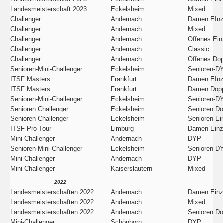
Landesmeisterschaft 2023
Eckelsheim
Mixed
Challenger
Andernach
Damen EInz
Challenger
Andernach
Mixed
Challenger
Andernach
Offenes Ein
Challenger
Andernach
Classic
Challenger
Andernach
Offenes Dop
Senioren-Mini-Challenger
Eckelsheim
Senioren-D
ITSF Masters
Frankfurt
Damen EInz
ITSF Masters
Frankfurt
Damen Dopp
Senioren-Mini-Challenger
Eckelsheim
Senioren-D
Senioren Challenger
Eckelsheim
Senioren Do
Senioren Challenger
Eckelsheim
Senioren Ei
ITSF Pro Tour
Limburg
Damen Einz
Mini-Challenger
Andernach
DYP
Senioren-Mini-Challenger
Eckelsheim
Senioren-D
Mini-Challenger
Andernach
DYP
Mini-Challenger
Kaiserslautern
Mixed
2022
Landesmeisterschaften 2022
Andernach
Damen Einz
Landesmeisterschaften 2022
Andernach
Mixed
Landesmeisterschaften 2022
Andernach
Senioren Do
Mini-Challenger
Schönborn
DYP