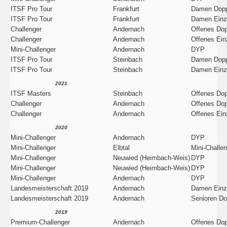
ITSF Pro Tour
Frankfurt
Damen Dopp
ITSF Pro Tour
Frankfurt
Damen Einz
Challenger
Andernach
Offenes Dop
Challenger
Andernach
Offenes Ein
Mini-Challenger
Andernach
DYP
ITSF Pro Tour
Steinbach
Damen Dopp
ITSF Pro Tour
Steinbach
Damen Einz
2021
ITSF Masters
Steinbach
Offenes Dop
Challenger
Andernach
Offenes Dop
Challenger
Andernach
Offenes Ein
2020
Mini-Challenger
Andernach
DYP
Mini-Challenger
Elbtal
Mini-Challe
Mini-Challenger
Neuwied (Heimbach-Weis)
DYP
Mini-Challenger
Neuwied (Heimbach-Weis)
DYP
Mini-Challenger
Andernach
DYP
Landesmeisterschaft 2019
Andernach
Damen Einz
Landesmeisterschaft 2019
Andernach
Senioren Do
2019
Premium-Challenger
Andernach
Offenes Dop