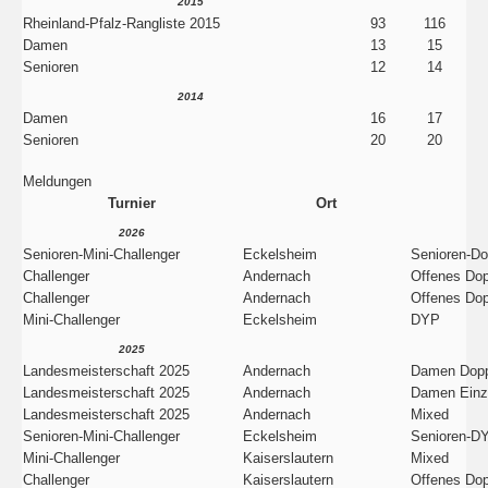
2015
Rheinland-Pfalz-Rangliste 2015
93
116
Damen
13
15
Senioren
12
14
2014
Damen
16
17
Senioren
20
20
Meldungen
Turnier
Ort
2026
Senioren-Mini-Challenger
Eckelsheim
Senioren-Do
Challenger
Andernach
Offenes Dop
Challenger
Andernach
Offenes Dop
Mini-Challenger
Eckelsheim
DYP
2025
Landesmeisterschaft 2025
Andernach
Damen Dopp
Landesmeisterschaft 2025
Andernach
Damen Einz
Landesmeisterschaft 2025
Andernach
Mixed
Senioren-Mini-Challenger
Eckelsheim
Senioren-D
Mini-Challenger
Kaiserslautern
Mixed
Challenger
Kaiserslautern
Offenes Dop