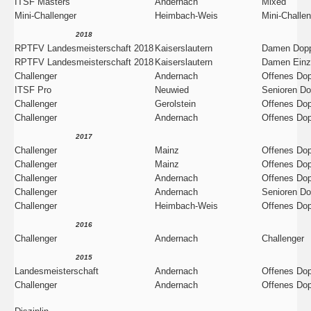
ITSF Masters
Andernach
Mixed
Mini-Challenger
Heimbach-Weis
Mini-Challe
2018
RPTFV Landesmeisterschaft 2018
Kaiserslautern
Damen Dopp
RPTFV Landesmeisterschaft 2018
Kaiserslautern
Damen Einz
Challenger
Andernach
Offenes Dop
ITSF Pro
Neuwied
Senioren Do
Challenger
Gerolstein
Offenes Dop
Challenger
Andernach
Offenes Dop
2017
Challenger
Mainz
Offenes Dop
Challenger
Mainz
Offenes Dop
Challenger
Andernach
Offenes Dop
Challenger
Andernach
Senioren Do
Challenger
Heimbach-Weis
Offenes Dop
2016
Challenger
Andernach
Challenger
2015
Landesmeisterschaft
Andernach
Offenes Dop
Challenger
Andernach
Offenes Dop