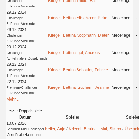
Kriegel, Bettina
Thiele, Ralf
Niederlage
-
Challenger
6. Runde Vorrunde
29.12.2024
Kriegel, Bettina
Eltschkner, Petra
Niederlage
-
Challenger
5. Runde Vorrunde
29.12.2024
Kriegel, Bettina
Koopmann, Dieter
Niederlage
-
Challenger
3. Runde Vorrunde
29.12.2024
Kriegel, Bettina
Igel, Andreas
Niederlage
-
Challenger
Achtelfinale 2. Zusatzrunde
29.12.2024
Kriegel, Bettina
Schottler, Fabrice
Niederlage
-
Challenger
1. Runde Vorrunde
22.12.2024
Kriegel, Bettina
Kruchem, Jeanine
Niederlage
-
Premium-Challenger
5. Runde Vorrunde
Mehr …
Letzte Doppelspiele
Datum
Spieler
Spiele
18.07.2026
Keller, Anja
/
Kriegel, Bettina
Mai, Simon
/
Übelack
Senioren-Mini-Challenger
Viertelfinale Hauptrunde