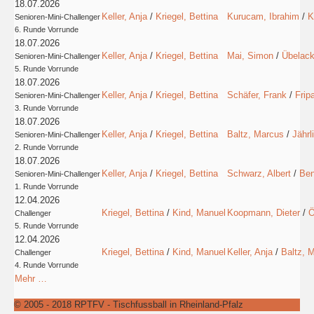
18.07.2026
Keller, Anja
/
Kriegel, Bettina
Kurucam, Ibrahim
/
K
Senioren-Mini-Challenger
6. Runde Vorrunde
18.07.2026
Keller, Anja
/
Kriegel, Bettina
Mai, Simon
/
Übelack
Senioren-Mini-Challenger
5. Runde Vorrunde
18.07.2026
Keller, Anja
/
Kriegel, Bettina
Schäfer, Frank
/
Frip
Senioren-Mini-Challenger
3. Runde Vorrunde
18.07.2026
Keller, Anja
/
Kriegel, Bettina
Baltz, Marcus
/
Jährl
Senioren-Mini-Challenger
2. Runde Vorrunde
18.07.2026
Keller, Anja
/
Kriegel, Bettina
Schwarz, Albert
/
Ben
Senioren-Mini-Challenger
1. Runde Vorrunde
12.04.2026
Kriegel, Bettina
/
Kind, Manuel
Koopmann, Dieter
/
Ö
Challenger
5. Runde Vorrunde
12.04.2026
Kriegel, Bettina
/
Kind, Manuel
Keller, Anja
/
Baltz, 
Challenger
4. Runde Vorrunde
Mehr …
© 2005 - 2018 RPTFV - Tischfussball in Rheinland-Pfalz