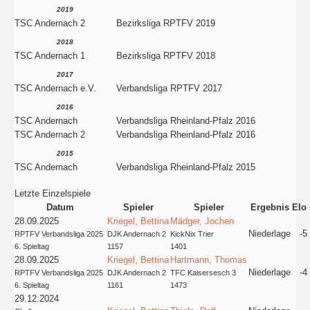
2019
TSC Andernach 2
Bezirksliga RPTFV 2019
2018
TSC Andernach 1
Bezirksliga RPTFV 2018
2017
TSC Andernach e.V.
Verbandsliga RPTFV 2017
2016
TSC Andernach
Verbandsliga Rheinland-Pfalz 2016
TSC Andernach 2
Verbandsliga Rheinland-Pfalz 2016
2015
TSC Andernach
Verbandsliga Rheinland-Pfalz 2015
Letzte Einzelspiele
Datum
Spieler
Spieler
Ergebnis
Elo
28.09.2025
Kriegel, Bettina
Mädger, Jochen
Niederlage
-5
RPTFV Verbandsliga 2025
DJK Andernach 2
KickNix Trier
6. Spieltag
1157
1401
28.09.2025
Kriegel, Bettina
Hartmann, Thomas
Niederlage
-4
RPTFV Verbandsliga 2025
DJK Andernach 2
TFC Kaisersesch 3
6. Spieltag
1161
1473
29.12.2024