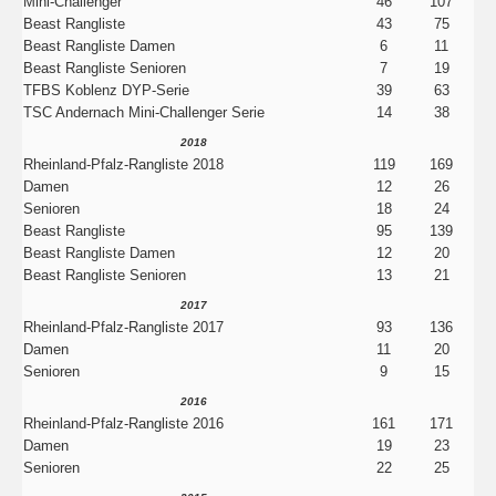
Mini-Challenger
46
107
Beast Rangliste
43
75
Beast Rangliste Damen
6
11
Beast Rangliste Senioren
7
19
TFBS Koblenz DYP-Serie
39
63
TSC Andernach Mini-Challenger Serie
14
38
2018
Rheinland-Pfalz-Rangliste 2018
119
169
Damen
12
26
Senioren
18
24
Beast Rangliste
95
139
Beast Rangliste Damen
12
20
Beast Rangliste Senioren
13
21
2017
Rheinland-Pfalz-Rangliste 2017
93
136
Damen
11
20
Senioren
9
15
2016
Rheinland-Pfalz-Rangliste 2016
161
171
Damen
19
23
Senioren
22
25