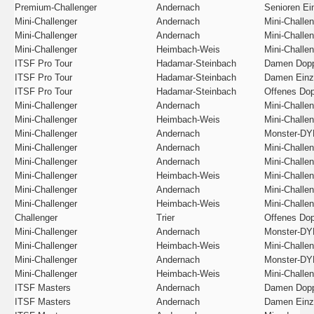
Premium-Challenger
Andernach
Senioren Ei
Mini-Challenger
Andernach
Mini-Challe
Mini-Challenger
Andernach
Mini-Challe
Mini-Challenger
Heimbach-Weis
Mini-Challe
ITSF Pro Tour
Hadamar-Steinbach
Damen Dopp
ITSF Pro Tour
Hadamar-Steinbach
Damen Einz
ITSF Pro Tour
Hadamar-Steinbach
Offenes Dop
Mini-Challenger
Andernach
Mini-Challe
Mini-Challenger
Heimbach-Weis
Mini-Challe
Mini-Challenger
Andernach
Monster-DY
Mini-Challenger
Andernach
Mini-Challe
Mini-Challenger
Andernach
Mini-Challe
Mini-Challenger
Heimbach-Weis
Mini-Challe
Mini-Challenger
Andernach
Mini-Challe
Mini-Challenger
Heimbach-Weis
Mini-Challe
Challenger
Trier
Offenes Dop
Mini-Challenger
Andernach
Monster-DY
Mini-Challenger
Heimbach-Weis
Mini-Challe
Mini-Challenger
Andernach
Monster-DY
Mini-Challenger
Heimbach-Weis
Mini-Challe
ITSF Masters
Andernach
Damen Dopp
ITSF Masters
Andernach
Damen Einz