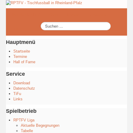
Über den RPTFV
Shop
Kontakt
Impressum
Suchen
Login
...
Hauptmenü
Startseite
Termine
Hall of Fame
Service
Download
Datenschutz
TiFu
Links
Spielbetrieb
RPTFV Liga
Aktuelle Begegnungen
Tabelle