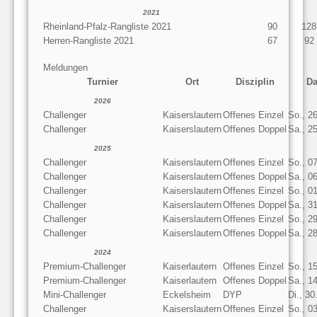
2021
Rheinland-Pfalz-Rangliste 2021
90
128
Herren-Rangliste 2021
67
92
Meldungen
Turnier
Ort
Disziplin
D
2026
Challenger
Kaiserslautern
Offenes Einzel
So., 2
Challenger
Kaiserslautern
Offenes Doppel
Sa., 2
2025
Challenger
Kaiserslautern
Offenes Einzel
So., 0
Challenger
Kaiserslautern
Offenes Doppel
Sa., 0
Challenger
Kaiserslautern
Offenes Einzel
So., 0
Challenger
Kaiserslautern
Offenes Doppel
Sa., 3
Challenger
Kaiserslautern
Offenes Einzel
So., 2
Challenger
Kaiserslautern
Offenes Doppel
Sa., 2
2024
Premium-Challenger
Kaiserlautern
Offenes Einzel
So., 1
Premium-Challenger
Kaiserlautern
Offenes Doppel
Sa., 1
Mini-Challenger
Eckelsheim
DYP
Di., 3
Challenger
Kaiserslautern
Offenes Einzel
So., 0