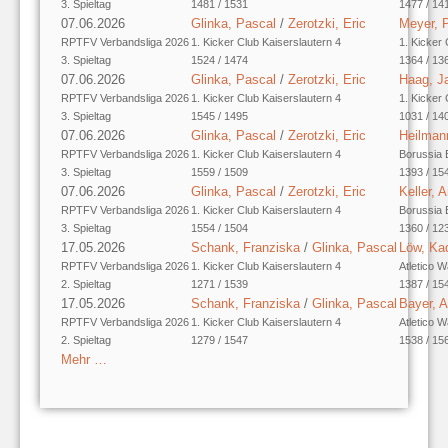
3. Spieltag
1481 / 1531
1477 / 14
07.06.2026
Glinka, Pascal
/
Zerotzki, Eric
Meyer, 
RPTFV Verbandsliga 2026
1. Kicker Club Kaiserslautern 4
1. Kicker 
3. Spieltag
1524 / 1474
1364 / 13
07.06.2026
Glinka, Pascal
/
Zerotzki, Eric
Haag, J
RPTFV Verbandsliga 2026
1. Kicker Club Kaiserslautern 4
1. Kicker 
3. Spieltag
1545 / 1495
1031 / 14
07.06.2026
Glinka, Pascal
/
Zerotzki, Eric
Heilman
RPTFV Verbandsliga 2026
1. Kicker Club Kaiserslautern 4
Borussia 
3. Spieltag
1559 / 1509
1393 / 15
07.06.2026
Glinka, Pascal
/
Zerotzki, Eric
Keller, A
RPTFV Verbandsliga 2026
1. Kicker Club Kaiserslautern 4
Borussia 
3. Spieltag
1554 / 1504
1360 / 12
17.05.2026
Schank, Franziska
/
Glinka, Pascal
Löw, Ka
RPTFV Verbandsliga 2026
1. Kicker Club Kaiserslautern 4
Atletico W
2. Spieltag
1271 / 1539
1387 / 15
17.05.2026
Schank, Franziska
/
Glinka, Pascal
Bayer, 
RPTFV Verbandsliga 2026
1. Kicker Club Kaiserslautern 4
Atletico W
2. Spieltag
1279 / 1547
1538 / 15
Mehr …