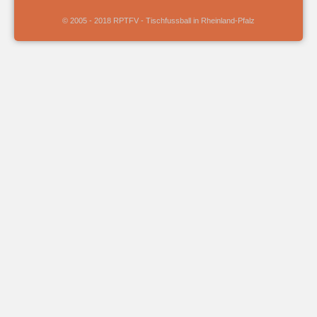
© 2005 - 2018 RPTFV - Tischfussball in Rheinland-Pfalz