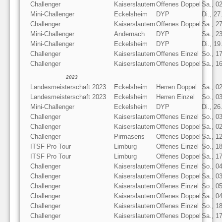
Challenger
Kaiserslautern
Offenes Doppel
Sa., 0
Mini-Challenger
Eckelsheim
DYP
Di., 2
Challenger
Kaiserslautern
Offenes Doppel
Sa., 2
Mini-Challenger
Andernach
DYP
Sa., 2
Mini-Challenger
Eckelsheim
DYP
Di., 1
Challenger
Kaiserslautern
Offenes Einzel
So., 1
Challenger
Kaiserslautern
Offenes Doppel
Sa., 1
2023
Landesmeisterschaft 2023
Eckelsheim
Herren Doppel
Sa., 0
Landesmeisterschaft 2023
Eckelsheim
Herren Einzel
So., 0
Mini-Challenger
Eckelsheim
DYP
Di., 2
Challenger
Kaiserslautern
Offenes Einzel
So., 0
Challenger
Kaiserslautern
Offenes Doppel
Sa., 0
Challenger
Pirmasens
Offenes Doppel
Sa., 1
ITSF Pro Tour
Limburg
Offenes Einzel
So., 1
ITSF Pro Tour
Limburg
Offenes Doppel
Sa., 1
Challenger
Kaiserslautern
Offenes Einzel
So., 0
Challenger
Kaiserslautern
Offenes Doppel
Sa., 0
Challenger
Kaiserslautern
Offenes Einzel
So., 0
Challenger
Kaiserslautern
Offenes Doppel
Sa., 0
Challenger
Kaiserslautern
Offenes Einzel
So., 1
Challenger
Kaiserslautern
Offenes Doppel
Sa., 1