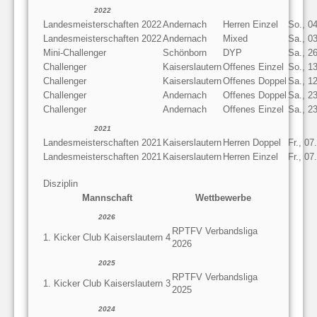
2022
Landesmeisterschaften 2022
Andernach
Herren Einzel
So., 0
Landesmeisterschaften 2022
Andernach
Mixed
Sa., 0
Mini-Challenger
Schönborn
DYP
Sa., 2
Challenger
Kaiserslautern
Offenes Einzel
So., 1
Challenger
Kaiserslautern
Offenes Doppel
Sa., 1
Challenger
Andernach
Offenes Doppel
Sa., 2
Challenger
Andernach
Offenes Einzel
Sa., 2
2021
Landesmeisterschaften 2021
Kaiserslautern
Herren Doppel
Fr., 07
Landesmeisterschaften 2021
Kaiserslautern
Herren Einzel
Fr., 07
Disziplin
Mannschaft
Wettbewerbe
2026
RPTFV Verbandsliga
1. Kicker Club Kaiserslautern 4
2026
2025
RPTFV Verbandsliga
1. Kicker Club Kaiserslautern 3
2025
2024