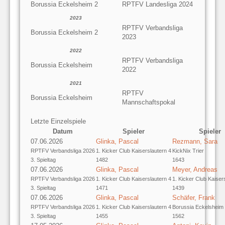
Borussia Eckelsheim 2
RPTFV Landesliga 2024
2023
RPTFV Verbandsliga
Borussia Eckelsheim 2
2023
2022
RPTFV Verbandsliga
Borussia Eckelsheim
2022
2021
RPTFV
Borussia Eckelsheim
Mannschaftspokal
Letzte Einzelspiele
Datum
Spieler
Spieler
07.06.2026
Glinka, Pascal
Rezmann, Sara
RPTFV Verbandsliga 2026
1. Kicker Club Kaiserslautern 4
KickNix Trier
3. Spieltag
1482
1643
07.06.2026
Glinka, Pascal
Meyer, Andreas
RPTFV Verbandsliga 2026
1. Kicker Club Kaiserslautern 4
1. Kicker Club Kaiser
3. Spieltag
1471
1439
07.06.2026
Glinka, Pascal
Schäfer, Frank
RPTFV Verbandsliga 2026
1. Kicker Club Kaiserslautern 4
Borussia Eckelsheim
3. Spieltag
1455
1562