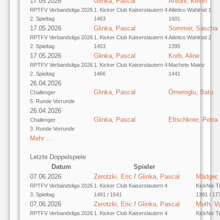
17.05.2026
Glinka, Pascal
Antoni, Kevin
RPTFV Verbandsliga 2026
1. Kicker Club Kaiserslautern 4
Atletico Wahlrod 1
2. Spieltag
1463
1601
17.05.2026
Glinka, Pascal
Sommer, Sascha
RPTFV Verbandsliga 2026
1. Kicker Club Kaiserslautern 4
Atletico Wahlrod 2
2. Spieltag
1453
1395
17.05.2026
Glinka, Pascal
Korb, Aline
RPTFV Verbandsliga 2026
1. Kicker Club Kaiserslautern 4
Machete Mainz
2. Spieltag
1466
1441
26.04.2026
Glinka, Pascal
Ömeroglu, Batu
Challenger
5. Runde Vorrunde
26.04.2026
Glinka, Pascal
Eltschkner, Petra
Challenger
3. Runde Vorrunde
Mehr …
Letzte Doppelspiele
Datum
Spieler
07.06.2026
Zerotzki, Eric
/
Glinka, Pascal
Mädger,
RPTFV Verbandsliga 2026
1. Kicker Club Kaiserslautern 4
KickNix Tr
3. Spieltag
1491 / 1541
1391 / 17
07.06.2026
Zerotzki, Eric
/
Glinka, Pascal
Muth, V
RPTFV Verbandsliga 2026
1. Kicker Club Kaiserslautern 4
KickNix Tr