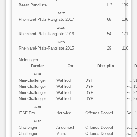
Beast Rangliste
113
139
2017
Rheinland-Pfalz-Rangliste 2017
69
136
2016
Rheinland-Pfalz-Rangliste 2016
54
171
2015
Rheinland-Pfalz-Rangliste 2015
29
116
Meldungen
Turnier
Ort
Disziplin
D
2026
Mini-Challenger
Wahlrod
DYP
Fr., 3
Mini-Challenger
Wahlrod
DYP
Fr., 1
Mini-Challenger
Wahlrod
DYP
Fr., 2
Mini-Challenger
Wahlrod
DYP
Fr., 2
2018
ITSF Pro
Neuwied
Offenes Doppel
Sa., 
2017
Challenger
Andernach
Offenes Doppel
Sa., 
Challenger
Mainz
Offenes Doppel
Sa., 