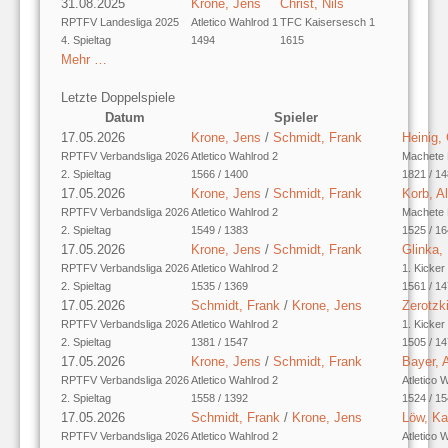
31.08.2025
Krone, Jens
Christ, Nils
RPTFV Landesliga 2025
Atletico Wahlrod 1
TFC Kaisersesch 1
4. Spieltag
1494
1615
Mehr …
Letzte Doppelspiele
Datum
Spieler
17.05.2026
Krone, Jens
/
Schmidt, Frank
Heinig, 
RPTFV Verbandsliga 2026
Atletico Wahlrod 2
Machete 
2. Spieltag
1566 / 1400
1821 / 1
17.05.2026
Krone, Jens
/
Schmidt, Frank
Korb, Al
RPTFV Verbandsliga 2026
Atletico Wahlrod 2
Machete 
2. Spieltag
1549 / 1383
1525 / 1
17.05.2026
Krone, Jens
/
Schmidt, Frank
Glinka,
RPTFV Verbandsliga 2026
Atletico Wahlrod 2
1. Kicker
2. Spieltag
1535 / 1369
1561 / 1
17.05.2026
Schmidt, Frank
/
Krone, Jens
Zerotzki
RPTFV Verbandsliga 2026
Atletico Wahlrod 2
1. Kicker
2. Spieltag
1381 / 1547
1505 / 1
17.05.2026
Krone, Jens
/
Schmidt, Frank
Bayer, 
RPTFV Verbandsliga 2026
Atletico Wahlrod 2
Atletico 
2. Spieltag
1558 / 1392
1524 / 1
17.05.2026
Schmidt, Frank
/
Krone, Jens
Löw, Ka
RPTFV Verbandsliga 2026
Atletico Wahlrod 2
Atletico 