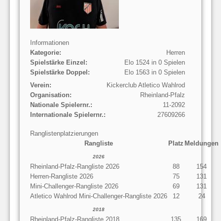
Informationen
Kategorie:
Herren
Spielstärke Einzel:
Elo 1524 in 0 Spielen
Spielstärke Doppel:
Elo 1563 in 0 Spielen
Verein:
Kickerclub Atletico Wahlrod
Organisation:
Rheinland-Pfalz
Nationale Spielernr.:
11-2092
Internationale Spielernr.:
27609266
Ranglistenplatzierungen
Rangliste
Platz
Meldungen
2026
Rheinland-Pfalz-Rangliste 2026
88
154
Herren-Rangliste 2026
75
131
Mini-Challenger-Rangliste 2026
69
131
Atletico Wahlrod Mini-Challenger-Rangliste 2026
12
24
2018
Rheinland-Pfalz-Rangliste 2018
135
169