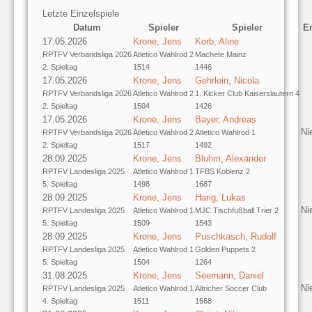
Letzte Einzelspiele
Datum
Spieler
Spieler
E
17.05.2026
Krone, Jens
Korb, Aline
RPTFV Verbandsliga 2026
Atletico Wahlrod 2
Machete Mainz
2. Spieltag
1514
1446
17.05.2026
Krone, Jens
Gehrlein, Nicola
RPTFV Verbandsliga 2026
Atletico Wahlrod 2
1. Kicker Club Kaiserslautern 4
2. Spieltag
1504
1426
17.05.2026
Krone, Jens
Bayer, Andreas
Ni
RPTFV Verbandsliga 2026
Atletico Wahlrod 2
Atletico Wahlrod 1
2. Spieltag
1517
1492
28.09.2025
Krone, Jens
Bluhm, Alexander
RPTFV Landesliga 2025
Atletico Wahlrod 1
TFBS Koblenz 2
5. Spieltag
1498
1687
28.09.2025
Krone, Jens
Harig, Lukas
Ni
RPTFV Landesliga 2025
Atletico Wahlrod 1
MJC Tischfußball Trier 2
5. Spieltag
1509
1543
28.09.2025
Krone, Jens
Puschkasch, Rudolf
RPTFV Landesliga 2025
Atletico Wahlrod 1
Golden Puppets 2
5. Spieltag
1504
1264
31.08.2025
Krone, Jens
Seemann, Daniel
Ni
RPTFV Landesliga 2025
Atletico Wahlrod 1
Altricher Soccer Club
4. Spieltag
1511
1668